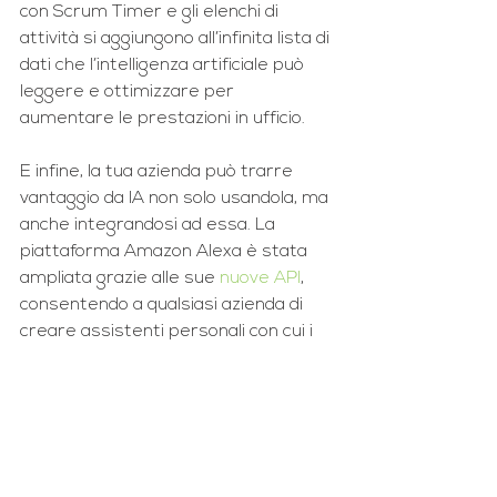
con Scrum Timer e gli elenchi di 
attività si aggiungono all’infinita lista di 
dati che l’intelligenza artificiale può 
leggere e ottimizzare per 
aumentare le prestazioni in ufficio.
E infine, la tua azienda può trarre 
vantaggio da IA ​​non solo usandola, ma 
anche integrandosi ad essa. La 
piattaforma Amazon Alexa è stata 
ampliata grazie alle sue 
nuove API
, 
consentendo a qualsiasi azienda di 
creare assistenti personali con cui i 
clienti possono interagire tramite 
dispositivi Amazon Echo. Dominos 
consente ai clienti di ordinare una 
pizza personalizzata, REI consente ai 
clienti di ottenere informazioni sulla 
vendita e Redbox consente a 