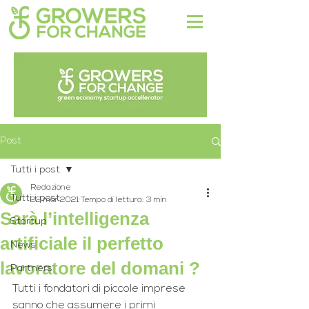
Post
Tutti i post
Redazione
Tutti i post
22 mar 2021
Tempo di lettura: 3 min
Sarà l’intelligenza
Startup
artificiale il perfetto
News
lavoratore del domani ?
Partners
Tutti i fondatori di piccole imprese 
sanno che assumere i primi 