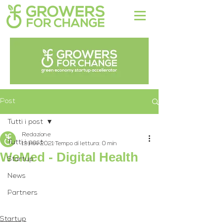
Post
Tutti i post
Redazione
Tutti i post
19 nov 2021
Tempo di lettura: 0 min
WeMed - Digital Health
Startup
News
Partners
Startup