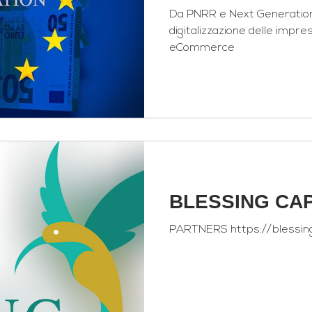
e lo Sviluppo 
Da PNRR e Next Generation
digitalizzazione delle impres
eCommerce
BLESSING CAP
PARTNERS https://blessing