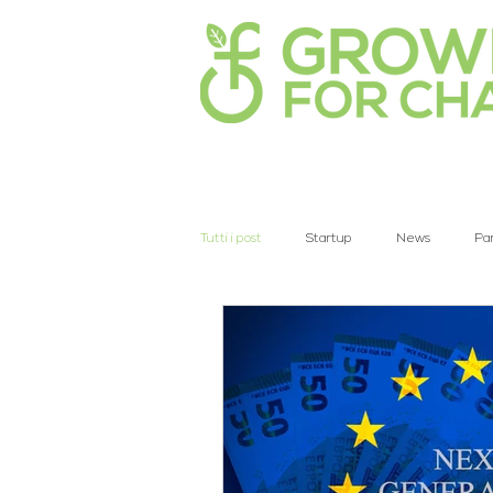
Tutti i post
Startup
News
Pa