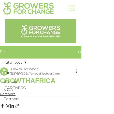
Post
Tutti i post
Growes For Change
Tutti i post
23 nov 2021
Tempo di lettura: 1 min
GROWTHAFRICA
Startup
PARTNERS
News
Partners
Partners