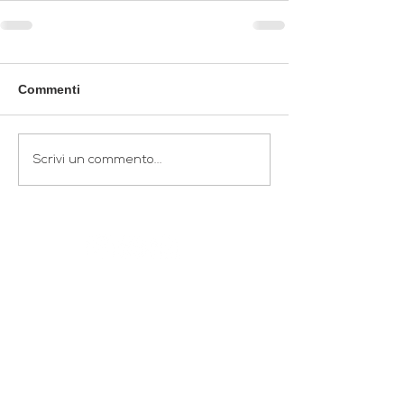
Commenti
Scrivi un commento...
Subscribe
© 2019 by Manuel Di Pasquale. Proudly created for GROWERS FOR
CHANGE